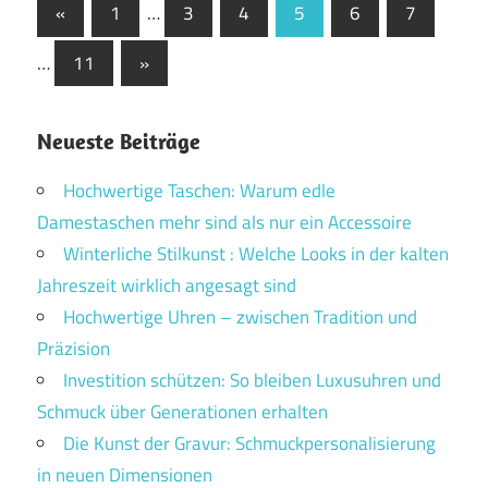
Seitennummerierung
Vorherige
«
1
…
3
4
5
6
7
Beiträge
der
Nächste
…
11
»
Beiträge
Beiträge
Neueste Beiträge
Hochwertige Taschen: Warum edle
Damestaschen mehr sind als nur ein Accessoire
Winterliche Stilkunst : Welche Looks in der kalten
Jahreszeit wirklich angesagt sind
Hochwertige Uhren – zwischen Tradition und
Präzision
Investition schützen: So bleiben Luxusuhren und
Schmuck über Generationen erhalten
Die Kunst der Gravur: Schmuckpersonalisierung
in neuen Dimensionen