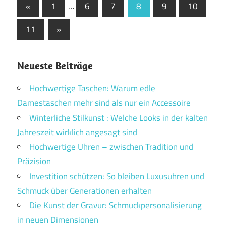
Seitennummerierung
Vorherige
«
1
…
6
7
8
9
10
Beiträge
der
Nächste
11
»
Beiträge
Beiträge
Neueste Beiträge
Hochwertige Taschen: Warum edle
Damestaschen mehr sind als nur ein Accessoire
Winterliche Stilkunst : Welche Looks in der kalten
Jahreszeit wirklich angesagt sind
Hochwertige Uhren – zwischen Tradition und
Präzision
Investition schützen: So bleiben Luxusuhren und
Schmuck über Generationen erhalten
Die Kunst der Gravur: Schmuckpersonalisierung
in neuen Dimensionen