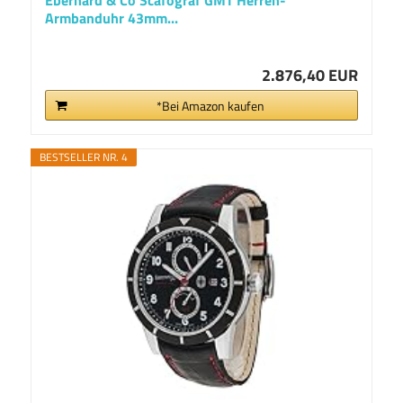
Eberhard & Co Scafograf GMT Herren-
Armbanduhr 43mm...
2.876,40 EUR
*Bei Amazon kaufen
BESTSELLER NR. 4