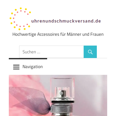
Zum
Inhalt
springen
Hochwertige Accessoires für Männer und Frauen
Uhren
&
Schmuck
Navigation
Versand