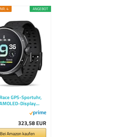
NR. 4
ANGEBOT
Race GPS-Sportuhr,
-AMOLED-Display...
323,58 EUR
*Bei Amazon kaufen