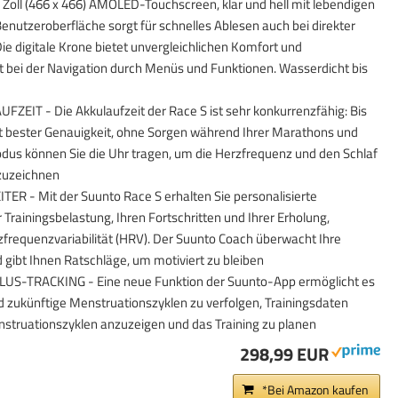
Zoll (466 x 466) AMOLED-Touchscreen, klar und hell mit lebendigen
Benutzeroberfläche sorgt für schnelles Ablesen auch bei direkter
ie digitale Krone bietet unvergleichlichen Komfort und
t bei der Navigation durch Menüs und Funktionen. Wasserdicht bis
IT - Die Akkulaufzeit der Race S ist sehr konkurrenzfähig: Bis
t bester Genauigkeit, ohne Sorgen während Ihrer Marathons und
Modus können Sie die Uhr tragen, um die Herzfrequenz und den Schlaf
fzuzeichnen
ER - Mit der Suunto Race S erhalten Sie personalisierte
 Trainingsbelastung, Ihren Fortschritten und Ihrer Erholung,
zfrequenzvariabilität (HRV). Der Suunto Coach überwacht Ihre
 gibt Ihnen Ratschläge, um motiviert zu bleiben
-TRACKING - Eine neue Funktion der Suunto-App ermöglicht es
 zukünftige Menstruationszyklen zu verfolgen, Trainingsdaten
struationszyklen anzuzeigen und das Training zu planen
298,99 EUR
*Bei Amazon kaufen