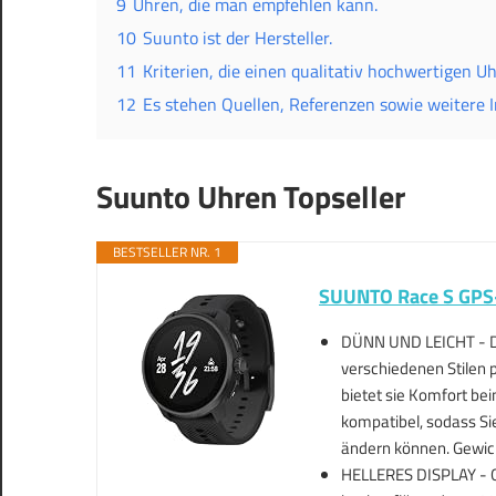
9
Uhren, die man empfehlen kann.
10
Suunto ist der Hersteller.
11
Kriterien, die einen qualitativ hochwertigen 
12
Es stehen Quellen, Referenzen sowie weitere 
Suunto Uhren Topseller
BESTSELLER NR. 1
SUUNTO Race S GPS-
DÜNN UND LEICHT - Di
verschiedenen Stilen p
bietet sie Komfort be
kompatibel, sodass Si
ändern können. Gewic
HELLERES DISPLAY - Ge