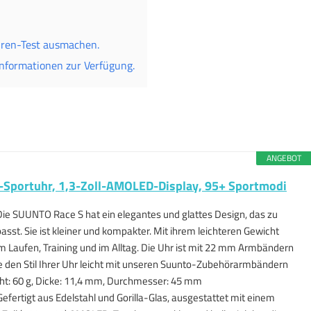
Uhren-Test ausmachen.
Informationen zur Verfügung.
ANGEBOT
Sportuhr, 1,3-Zoll-AMOLED-Display, 95+ Sportmodi
e SUUNTO Race S hat ein elegantes und glattes Design, das zu
asst. Sie ist kleiner und kompakter. Mit ihrem leichteren Gewicht
im Laufen, Training und im Alltag. Die Uhr ist mit 22 mm Armbändern
e den Stil Ihrer Uhr leicht mit unseren Suunto-Zubehörarmbändern
ht: 60 g, Dicke: 11,4 mm, Durchmesser: 45 mm
fertigt aus Edelstahl und Gorilla-Glas, ausgestattet mit einem